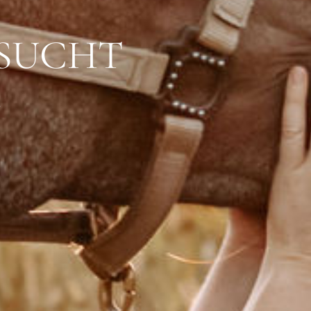
NSUCHT
G